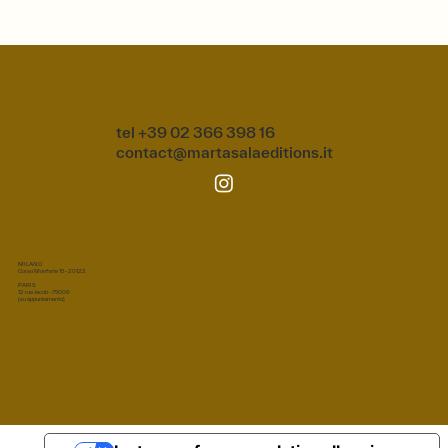
tel +39 02 366 398 16
contact@martasalaeditions.it
MILANO
Corso Monforte 15 - 20122
PARIS
12 rue Jacob - 75006
(su appuntamento)
Privacy Policy
|
Cookie Policy
|
Terms & Conditions
© 2026 Marta Sala S.r.l. Tutti i diritti riservati.