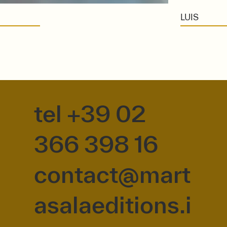
LUIS
tel +39 02
366 398 16
contact@mart
asalaeditions.i