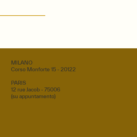
MILANO
Corso Monforte 15 - 20122
PARIS
12 rue Jacob - 75006
(su appuntamento)