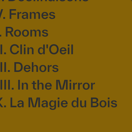
V. Frames
. Rooms
I. Clin d'Oeil
II. Dehors
III. In the Mirror
X. La Magie du Bois