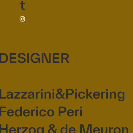
t
DESIGNER
Lazzarini&Pickering
Federico Peri
Herzog & de Meuron