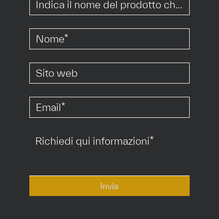
*
*
*
Invia