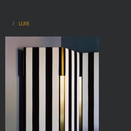
/
LUIS