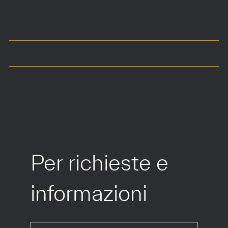
Ogni pannello
68 x 220 cm
Profondità 4 cm
A tre o quattro ante
Cerniera metallica 7 x 120 cm
COLORI
MATERIALI
Per richieste e 
informazioni
*