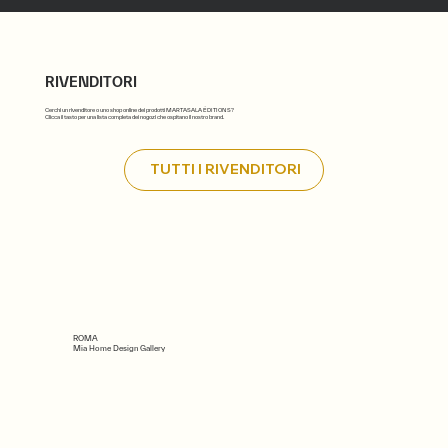
RIVENDITORI
Cerchi un rivenditore o uno shop online dei prodotti MARTASALA ÉDITIONS?
Clicca il tasto per una lista completa dei nogozi che ospitano il nostro brand.
TUTTI I RIVENDITORI
ROMA
Mia Home Design Gallery