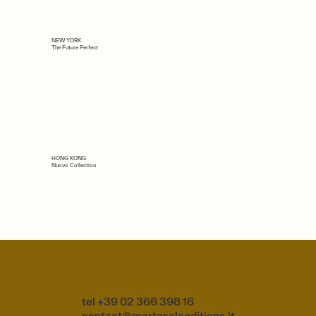
NEW YORK
The Future Perfect
HONG KONG
Nuovo Collection
tel +39 02 366 398 16
contact@martasalaeditions.it