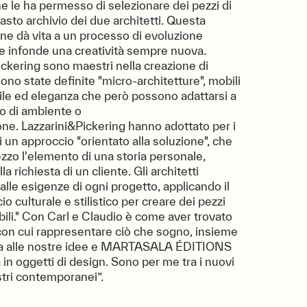
e le ha permesso di selezionare dei pezzi di
asto archivio dei due architetti. Questa
one dà vita a un processo di evoluzione
e infonde una creatività sempre nuova.
ickering sono maestri nella creazione di
ono state definite "micro-architetture", mobili
tile ed eleganza che però possono adattarsi a
po di ambiente o
one. Lazzarini&Pickering hanno adottato per i
i un approccio "orientato alla soluzione", che
ezzo l'elemento di una storia personale,
a richiesta di un cliente. Gli architetti
lle esigenze di ogni progetto, applicando il
io culturale e stilistico per creare dei pezzi
ili." Con Carl e Claudio è come aver trovato
con cui rappresentare ciò che sogno, insieme
a alle nostre idee e MARTASALA ÉDITIONS
 in oggetti di design. Sono per me tra i nuovi
tri contemporanei”.