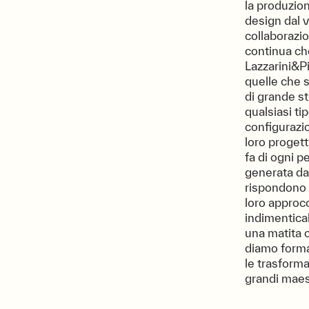
la produzion
design dal v
collaborazi
continua ch
Lazzarini&P
quelle che s
di grande s
qualsiasi ti
configurazi
loro progett
fa di ogni p
generata dall
rispondono a
loro approcc
indimenticab
una matita 
diamo form
le trasforma
grandi maes