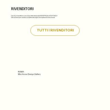
RIVENDITORI
Cerchi un rivenditore o uno shop online dei prodotti MARTASALA ÉDITIONS?
Clicca il tasto per una lista completa dei nogozi che ospitano il nostro brand.
TUTTI I RIVENDITORI
ROMA
Mia Home Design Gallery