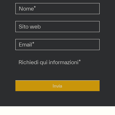
*
*
Invia