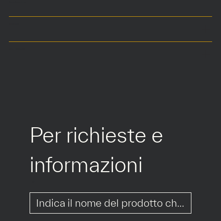
Seduta a 41 cm
COLORI
MATERIALI
Per richieste e 
informazioni
*
*