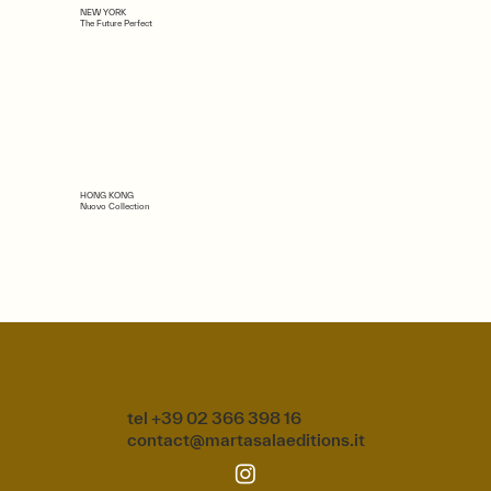
NEW YORK
The Future Perfect
HONG KONG
Nuovo Collection
tel +39 02 366 398 16
contact@martasalaeditions.it