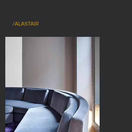
/
ALASTAIR