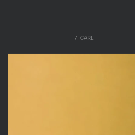
/
CARL