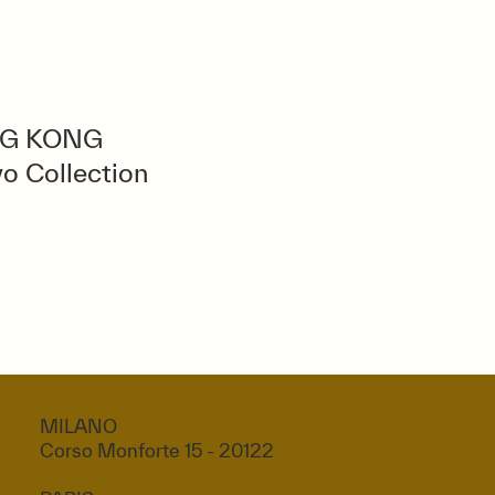
G KONG
o Collection
MILANO
Corso Monforte 15 - 20122