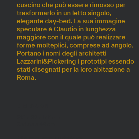
cuscino che può essere rimosso per
trasformarlo in un letto singolo,
elegante day-bed. La sua immagine
speculare è Claudio in lunghezza
maggiore con il quale può realizzare
forme molteplici, comprese ad angolo.
Portano i nomi degli architetti
Lazzarini&Pickering i prototipi essendo
stati disegnati per la loro abitazione a
Roma.
DIMENSIONI
210 x 92 x h81 cm
Seduta a 44 cm
Misure custom su richiesta