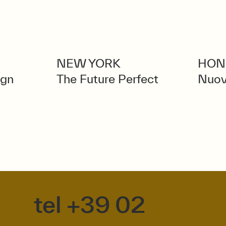
NEW YORK
HON
ign
The Future Perfect
Nuov
tel +39 02