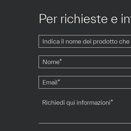
Per richieste e i
*
*
*
*