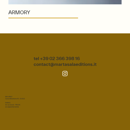
ARMORY
tel +39 02 366 398 16
contact@martasalaeditions.it
MILANO
Corso Monforte 15 - 20122
PARIS
12 rue Jacob - 75006
(su appuntamento)