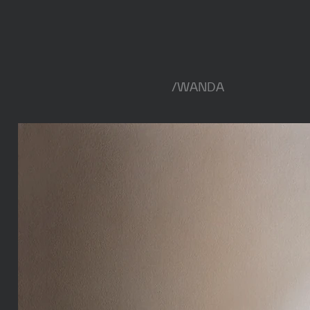
/
WANDA