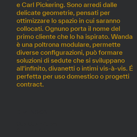
e Carl Pickering. Sono arredi dalle
delicate geometrie, pensati per
ottimizzare lo spazio in cui saranno
collocati. Ognuno porta il nome del
primo cliente che lo ha ispirato. Wanda
è una poltrona modulare, permette
diverse configurazioni, può formare
soluzioni di sedute che si sviluppano
all'infinito, divanetti o intimi vis-à-vis. É
perfetta per uso domestico o progetti
contract.
DIMENSIONI
95 x 55 x h75 cm
Seduta a 46 cm