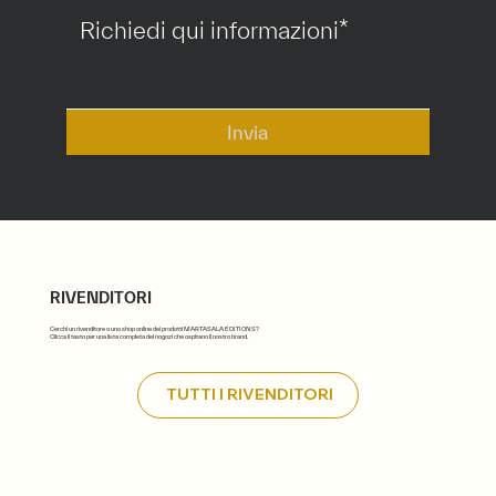
Invia
RIVENDITORI
Cerchi un rivenditore o uno shop online dei prodotti MARTASALA ÉDITIONS?
Clicca il tasto per una lista completa dei nogozi che ospitano il nostro brand.
TUTTI I RIVENDITORI