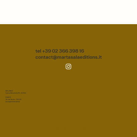
tel +39 02 366 398 16
contact@martasalaeditions.it
MILANO
Corso Monforte 15 - 20122
PARIS
12 rue Jacob - 75006
(su appuntamento)
Privacy Policy
|
Cookie Policy
|
Terms & Conditions
© 2026 Marta Sala S.r.l. Tutti i diritti riservati.