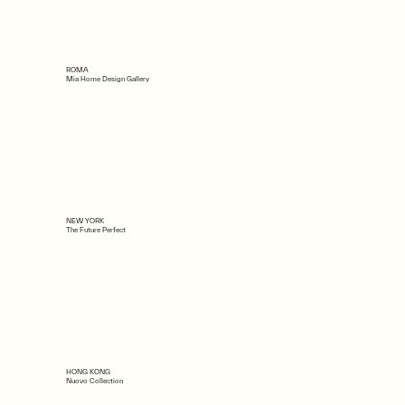
ROMA
Mia Home Design Gallery
NEW YORK
The Future Perfect
HONG KONG
Nuovo Collection