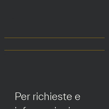
DIMENSIONI
ø40 cm
Seduta a 42 cm
Altezza totale 56 cm
COLORI
MATERIALI
Per richieste e 