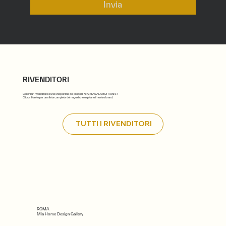
Invia
RIVENDITORI
Cerchi un rivenditore o uno shop online dei prodotti MARTASALA ÉDITIONS?
Clicca il tasto per una lista completa dei nogozi che ospitano il nostro brand.
TUTTI I RIVENDITORI
ROMA
Mia Home Design Gallery