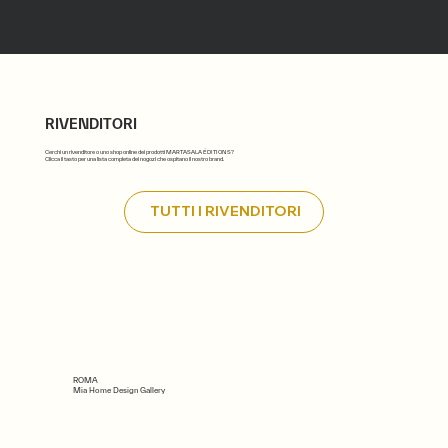
RIVENDITORI
Cerchi un rivenditore o uno shop online dei prodotti MARTASALA ÉDITIONS?
Clicca il tasto per una lista completa dei nogozi che ospitano il nostro brand.
TUTTI I RIVENDITORI
ROMA
Mia Home Design Gallery