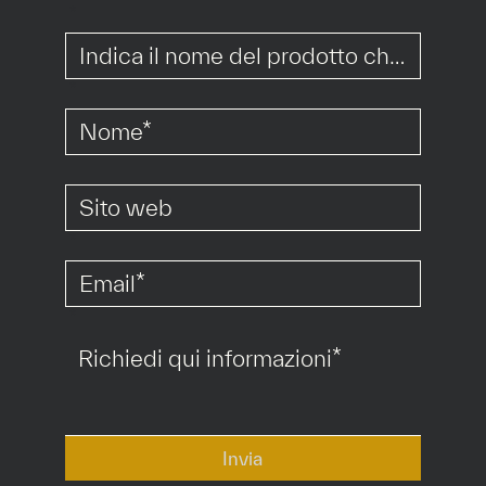
*
*
*
*
Invia