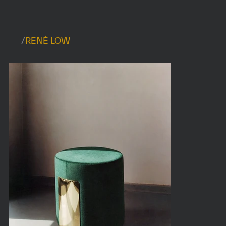
/
RENÉ LOW