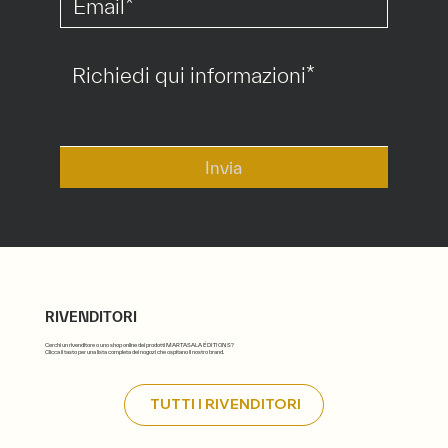
*
Invia
RIVENDITORI
Cerchi un rivenditore o uno shop online dei prodotti MARTASALA ÉDITIONS?
Clicca il tasto per una lista completa dei nogozi che ospitano il nostro brand.
TUTTI I RIVENDITORI