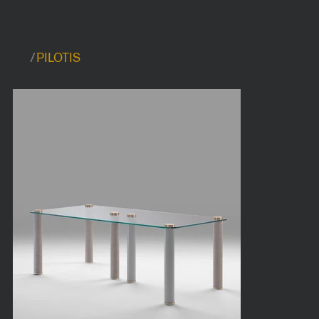
/
PILOTIS