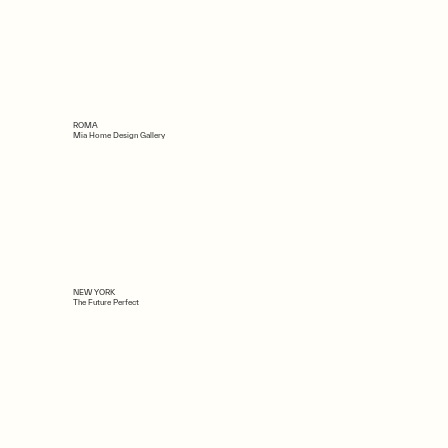
ROMA
Mia Home Design Gallery
NEW YORK
The Future Perfect