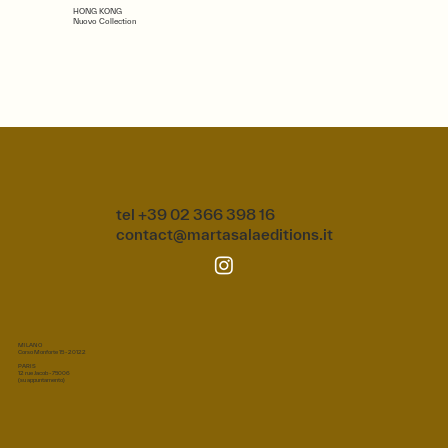
HONG KONG
Nuovo Collection
tel +39 02 366 398 16
contact@martasalaeditions.it
MILANO
Corso Monforte 15 - 20122
PARIS
12 rue Jacob - 75006
(su appuntamento)