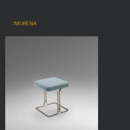
/
MURENA