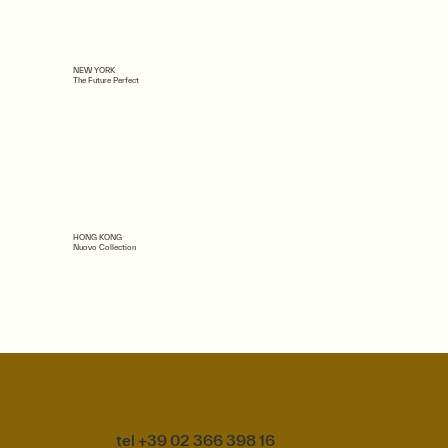
NEW YORK
The Future Perfect
HONG KONG
Nuovo Collection
tel +39 02 366 398 16