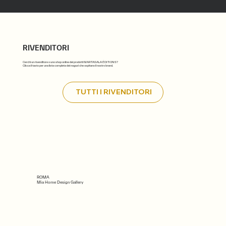
RIVENDITORI
Cerchi un rivenditore o uno shop online dei prodotti MARTASALA ÉDITIONS?
Clicca il tasto per una lista completa dei nogozi che ospitano il nostro brand.
TUTTI I RIVENDITORI
ROMA
Mia Home Design Gallery