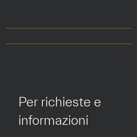
DIMENSIONI
40 x 40 cm
Seduta a 45 cm
COLORI
MATERIALI
Per richieste e 
informazioni
*