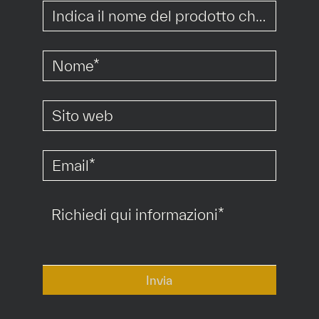
*
*
*
Invia