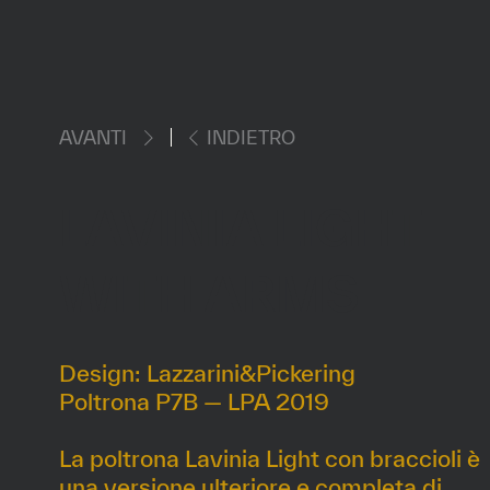
AVANTI
INDIETRO
LAVINIA LIGHT
WITH ARMS
Design: Lazzarini&Pickering
Poltrona P7B — LPA 2019
La poltrona Lavinia Light con braccioli è
una versione ulteriore e completa di