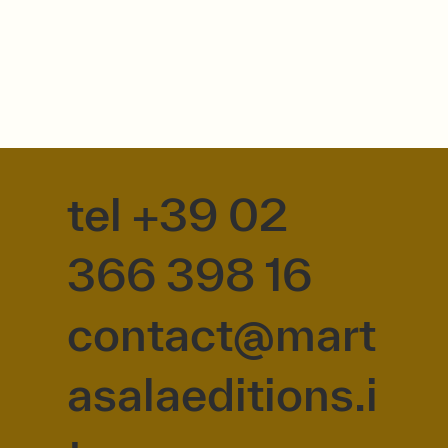
tel +39 02
366 398 16
contact@mart
asalaeditions.i