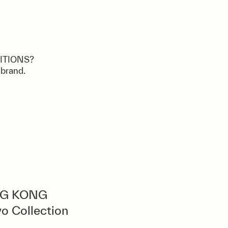
DITIONS?
 brand.
G KONG
o Collection