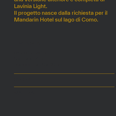
Lavinia Light.
Il progetto nasce dalla richiesta per il
Mandarin Hotel sul lago di Como.
DIMENSIONI
85 x 80 x h80 cm
Seduta a 34 cm
Bracciolo da 50 a 60 cm
COLORI
MATERIALI