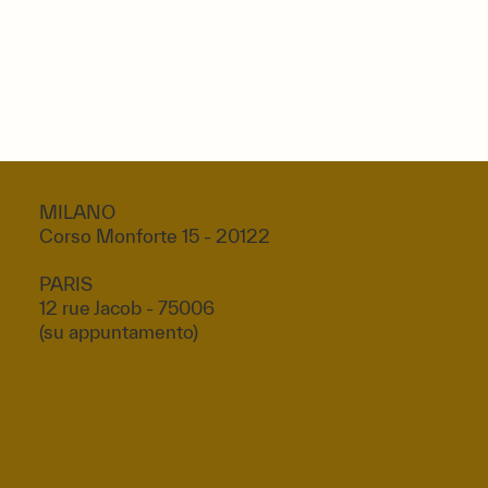
MILANO
Corso Monforte 15 - 20122
PARIS
12 rue Jacob - 75006
(su appuntamento)