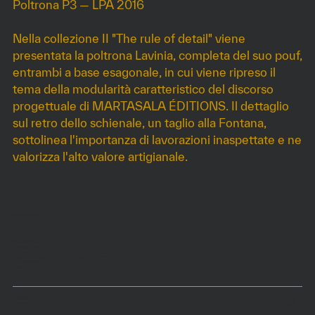
Poltrona P3 — LPA 2016
Nella collezione II "The rule of detail" viene
presentata la poltrona Lavinia, completa del suo pouf,
entrambi a base esagonale, in cui viene ripreso il
tema della modularità caratteristico del discorso
progettuale di MARTASALA ÉDITIONS. Il dettaglio
sul retro dello schienale, un taglio alla Fontana,
sottolinea l'importanza di lavorazioni inaspettate e ne
valorizza l'alto valore artigianale.
DIMENSIONI
85 x 85 x h110 cm
Seduta a 36 cm
Disponibile con base rientrata in legno massello laccato
85 x 85 x h110 cm
Seduta a 36 cm
COLORI