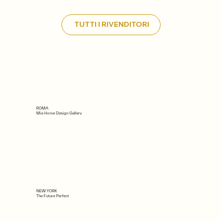
TUTTI I RIVENDITORI
ROMA
Mia Home Design Gallery
NEW YORK
The Future Perfect