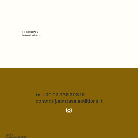
HONG KONG
Nuovo Collection
tel +39 02 366 398 16
contact@martasalaeditions.it
MILANO
Corso Monforte 15 - 20122