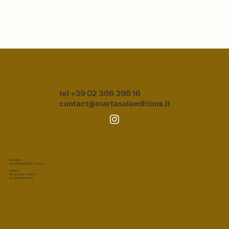
tel +39 02 366 398 16
contact@martasalaeditions.it
MILANO
Corso Monforte 15 - 20122
PARIS
12 rue Jacob - 75006
(su appuntamento)
Privacy Policy
|
Cookie Policy
|
Terms & Conditions
© 2026 Marta Sala S.r.l. Tutti i diritti riservati.