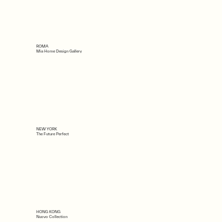
ROMA
Mia Home Design Gallery
NEW YORK
The Future Perfect
HONG KONG
Nuovo Collection