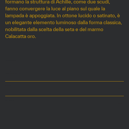
formano la struttura di Achille, come due scudi,
fanno convergere la luce al piano sul quale la
lampada è appoggiata. In ottone lucido o satinato, è
un elegante elemento luminoso dalla forma classica,
nobilitata dalla scelta della seta e del marmo
Calacatta oro.
DIMENSIONI
h64 cm
Paralume ø30 x h30 cm
COLORI
MATERIALI