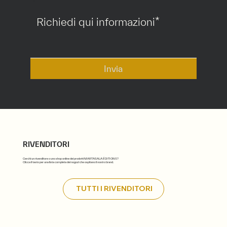
*
Invia
RIVENDITORI
Cerchi un rivenditore o uno shop online dei prodotti MARTASALA ÉDITIONS?
Clicca il tasto per una lista completa dei nogozi che ospitano il nostro brand.
TUTTI I RIVENDITORI